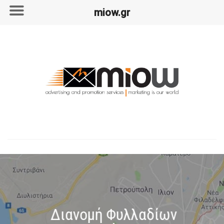
miow.gr
Skip
to
content
Διανομή Φυλλαδίων