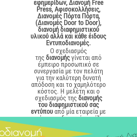
εφημερίδων, Διανομή Free
Press, Αφισοκολλήσεις,
Διανομές Πόρτα Πόρτα,
(Διανομές Door to Door),
διανομή διαφημιστικού
υλικού αλλά και κάθε έιδους
Εντυποδιανομές.
Ο σχεδιασμός
της
διανομής
γίνεται από
έμπειρο προσωπικό σε
συνεργασία με τον πελάτη
για την καλύτερη δυνατή
απόδοση και το χαμηλότερο
κόστος. Η μελέτη και ο
σχεδιασμός της
διανομής
του διαφημιστικού σας
εντύπου
από μία εταιρεία με
γνώση της διανομής, παίζει
καθοριστικό ρόλο στην
επιτυχία της διαφημιστικής