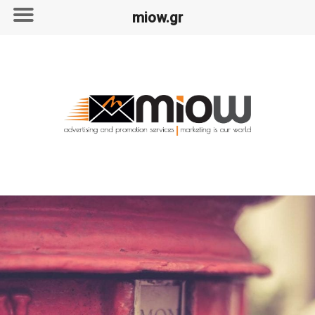
miow.gr
Skip
to
content