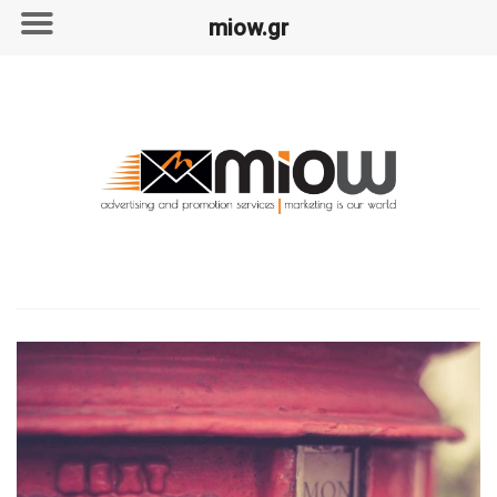
miow.gr
Skip
to
content