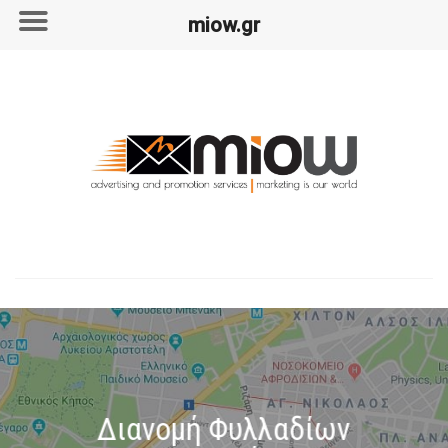
miow.gr
Skip
to
content
Διανομή Φυλλαδίων